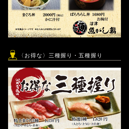
〈お得な〉三種握り・五種握り