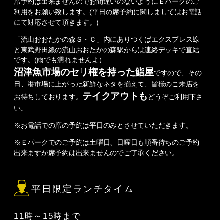
席予約は出来ませんのでお間違いのないようにＥパークのご
利用をお願い致します。(平日の席予約に関しましてはお電話
にて対応させて頂きます。)
「流山おおたかの森Ｓ・Ｃ」内にありつくばエクスプレス線
と東武野田線の流山おおたかの森駅からは連絡デッキで直結
です。(雨でも濡れませんよ）
沼津魚市場のセリ権を持った鮨屋
ですので、その
日、港市場に上がった新鮮なネタを揃えて、皆様のご来店を
テイクアウトも
お待ちしております。
どうぞご利用下さ
い。
※お電話での席の予約は平日のみとさせていただきます。
※Ｅパークでのご予約は土曜日、日曜日も順番待ちのご予約
出来ますが席予約は出来ませんのでご了承ください。
平日限定ランチタイム
11時～15時まで